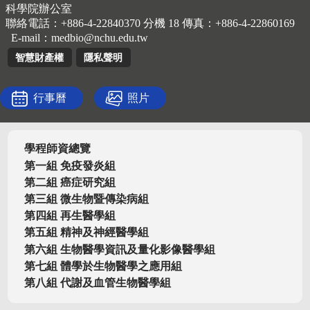
科學院辦公室
聯絡電話：+886-4-22840370 分機 18 傳真：+886-4-22860169
E-mail：
medbio@nchu.edu.tw
智慧財產權
隱私聲明
行事曆
照片
學程師資總覽
第一組 免疫發炎組
第二組 癌症研究組
第三組 微生物暨傳染病組
第四組 再生醫學組
第五組 精神及神經醫學組
第六組 生物醫學資訊及量化影像醫學組
第七組 體學於生物醫學之應用組
第八組 代謝及血管生物醫學組