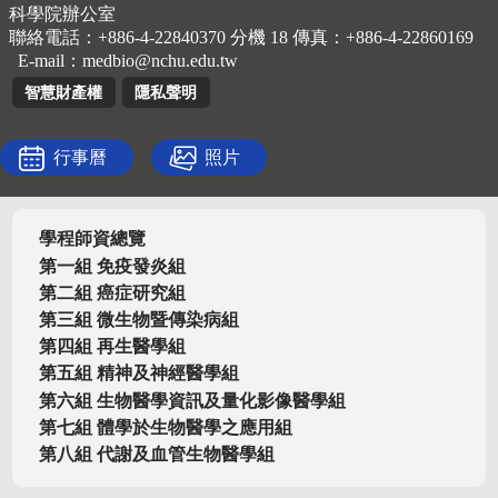
科學院辦公室
聯絡電話：+886-4-22840370 分機 18 傳真：+886-4-22860169
E-mail：
medbio@nchu.edu.tw
智慧財產權
隱私聲明
行事曆
照片
學程師資總覽
第一組 免疫發炎組
第二組 癌症研究組
第三組 微生物暨傳染病組
第四組 再生醫學組
第五組 精神及神經醫學組
第六組 生物醫學資訊及量化影像醫學組
第七組 體學於生物醫學之應用組
第八組 代謝及血管生物醫學組