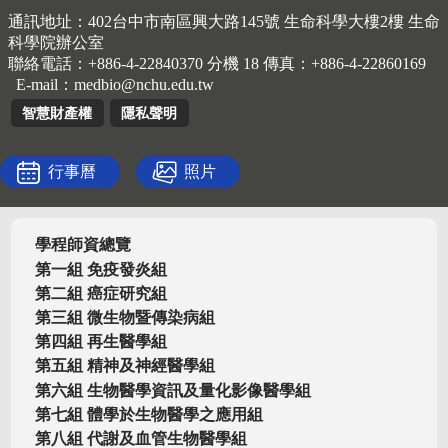
通訊地址：402台中市南區興大路145號 生命科學大樓2樓 生命
科學院辦公室
聯絡電話：+886-4-22840370 分機 18 傳真：+886-4-22860169
E-mail：
medbio@nchu.edu.tw
智慧財產權
隱私聲明
行事曆
照片
學程師資總覽
第一組 免疫發炎組
第二組 癌症研究組
第三組 微生物暨傳染病組
第四組 再生醫學組
第五組 精神及神經醫學組
第六組 生物醫學資訊及量化影像醫學組
第七組 體學於生物醫學之應用組
第八組 代謝及血管生物醫學組